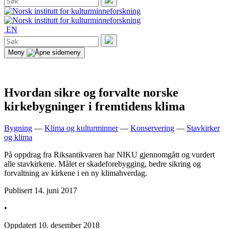
etter:
Søk
EN
Søk
etter:
Søk
Meny
Hvordan sikre og forvalte norske
kirkebygninger i fremtidens klima
Bygning
—
Klima og kulturminner
—
Konservering
—
Stavkirker
og klima
På oppdrag fra Riksantikvaren har NIKU gjennomgått og vurdert
alle stavkirkene. Målet er skadeforebygging, bedre sikring og
forvaltning av kirkene i en ny klimahverdag.
Publisert
14. juni 2017
•
Oppdatert
10. desember 2018