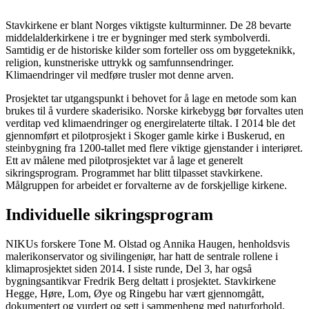
Stavkirkene er blant Norges viktigste kulturminner. De 28 bevarte
middelalderkirkene i tre er bygninger med sterk symbolverdi.
Samtidig er de historiske kilder som forteller oss om byggeteknikk,
religion, kunstneriske uttrykk og samfunnsendringer.
Klimaendringer vil medføre trusler mot denne arven.
Prosjektet tar utgangspunkt i behovet for å lage en metode som kan
brukes til å vurdere skaderisiko. Norske kirkebygg bør forvaltes uten
verditap ved klimaendringer og energirelaterte tiltak. I 2014 ble det
gjennomført et pilotprosjekt i Skoger gamle kirke i Buskerud, en
steinbygning fra 1200-tallet med flere viktige gjenstander i interiøret.
Ett av målene med pilotprosjektet var å lage et generelt
sikringsprogram. Programmet har blitt tilpasset stavkirkene.
Målgruppen for arbeidet er forvalterne av de forskjellige kirkene.
Individuelle sikringsprogram
NIKUs forskere Tone M. Olstad og Annika Haugen, henholdsvis
malerikonservator og sivilingeniør, har hatt de sentrale rollene i
klimaprosjektet siden 2014. I siste runde, Del 3, har også
bygningsantikvar Fredrik Berg deltatt i prosjektet. Stavkirkene
Hegge, Høre, Lom, Øye og Ringebu har vært gjennomgått,
dokumentert og vurdert og sett i sammenheng med naturforhold,