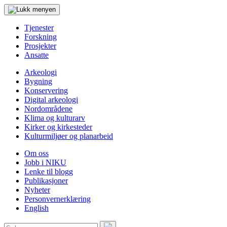
Tjenester
Forskning
Prosjekter
Ansatte
Arkeologi
Bygning
Konservering
Digital arkeologi
Nordområdene
Klima og kulturarv
Kirker og kirkesteder
Kulturmiljøer og planarbeid
Om oss
Jobb i NIKU
Lenke til blogg
Publikasjoner
Nyheter
Personvernerklæring
English
Søk