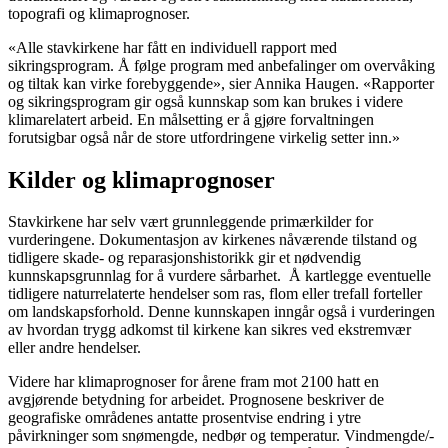
topografi og klimaprognoser.
«Alle stavkirkene har fått en individuell rapport med
sikringsprogram. Å følge program med anbefalinger om overvåking
og tiltak kan virke forebyggende», sier Annika Haugen. «Rapporter
og sikringsprogram gir også kunnskap som kan brukes i videre
klimarelatert arbeid. En målsetting er å gjøre forvaltningen
forutsigbar også når de store utfordringene virkelig setter inn.»
Kilder og klimaprognoser
Stavkirkene har selv vært grunnleggende primærkilder for
vurderingene. Dokumentasjon av kirkenes nåværende tilstand og
tidligere skade- og reparasjonshistorikk gir et nødvendig
kunnskapsgrunnlag for å vurdere sårbarhet. Å kartlegge eventuelle
tidligere naturrelaterte hendelser som ras, flom eller trefall forteller
om landskapsforhold. Denne kunnskapen inngår også i vurderingen
av hvordan trygg adkomst til kirkene kan sikres ved ekstremvær
eller andre hendelser.
Videre har klimaprognoser for årene fram mot 2100 hatt en
avgjørende betydning for arbeidet. Prognosene beskriver de
geografiske områdenes antatte prosentvise endring i ytre
påvirkninger som snømengde, nedbør og temperatur. Vindmengde/-