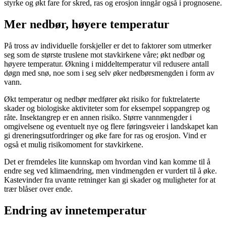
styrke og økt fare for skred, ras og erosjon inngår også i prognosene.
Mer nedbør, høyere temperatur
På tross av individuelle forskjeller er det to faktorer som utmerker
seg som de største truslene mot stavkirkene våre; økt nedbør og
høyere temperatur. Økning i middeltemperatur vil redusere antall
døgn med snø, noe som i seg selv øker nedbørsmengden i form av
vann.
Økt temperatur og nedbør medfører økt risiko for fuktrelaterte
skader og biologiske aktiviteter som for eksempel soppangrep og
råte. Insektangrep er en annen risiko. Større vannmengder i
omgivelsene og eventuelt nye og flere føringsveier i landskapet kan
gi dreneringsutfordringer og øke fare for ras og erosjon. Vind er
også et mulig risikomoment for stavkirkene.
Det er fremdeles lite kunnskap om hvordan vind kan komme til å
endre seg ved klimaendring, men vindmengden er vurdert til å øke.
Kastevinder fra uvante retninger kan gi skader og muligheter for at
trær blåser over ende.
Endring av innetemperatur