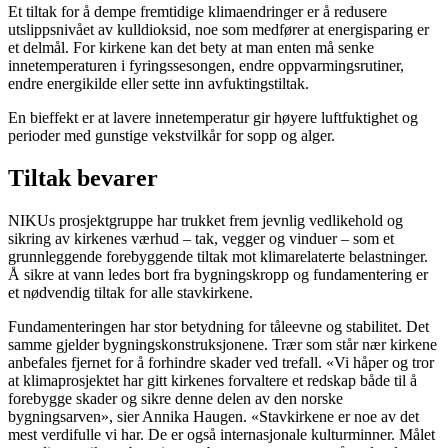
Et tiltak for å dempe fremtidige klimaendringer er å redusere
utslippsnivået av kulldioksid, noe som medfører at energisparing er
et delmål. For kirkene kan det bety at man enten må senke
innetemperaturen i fyringssesongen, endre oppvarmingsrutiner,
endre energikilde eller sette inn avfuktingstiltak.
En bieffekt er at lavere innetemperatur gir høyere luftfuktighet og
perioder med gunstige vekstvilkår for sopp og alger.
Tiltak bevarer
NIKUs prosjektgruppe har trukket frem jevnlig vedlikehold og
sikring av kirkenes værhud – tak, vegger og vinduer – som et
grunnleggende forebyggende tiltak mot klimarelaterte belastninger.
Å sikre at vann ledes bort fra bygningskropp og fundamentering er
et nødvendig tiltak for alle stavkirkene.
Fundamenteringen har stor betydning for tåleevne og stabilitet. Det
samme gjelder bygningskonstruksjonene. Trær som står nær kirkene
anbefales fjernet for å forhindre skader ved trefall. «Vi håper og tror
at klimaprosjektet har gitt kirkenes forvaltere et redskap både til å
forebygge skader og sikre denne delen av den norske
bygningsarven», sier Annika Haugen. «Stavkirkene er noe av det
mest verdifulle vi har. De er også internasjonale kulturminner. Målet