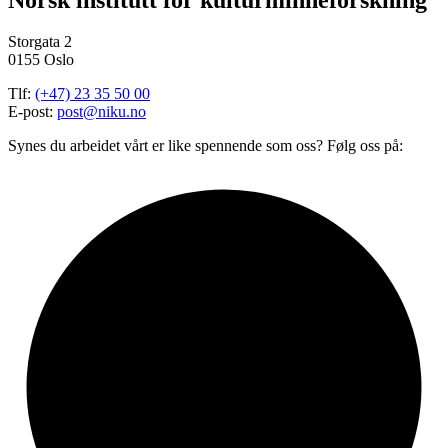
Storgata 2
0155 Oslo
Tlf:
(+47) 23 35 50 00
E-post:
post@niku.no
Synes du arbeidet vårt er like spennende som oss? Følg oss på: