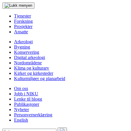
Tjenester
Forskning
Prosjekter
Ansatte
Arkeologi
Bygning
Konservering
Digital arkeologi
Nordområdene
Klima og kulturarv
Kirker og kirkesteder
Kulturmiljøer og planarbeid
Om oss
Jobb i NIKU
Lenke til blogg
Publikasjoner
Nyheter
Personvernerklæring
English
Søk