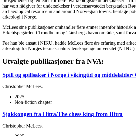
prosjektleder og feltleder for flere byarkeologiske undersøkelser i 
har vært rådgiver for undersøkelser i verdensarvstedet bergstaden Røro
archaeological resource in and around Norwegian towns: heritage pote
arkeologi i Norge.
McLees sine publikasjoner omhandler flere emner innenfor historisk ar
Erkebispegården i Trondheim og Tønsbergs havneområde, samt forvaltni
Før han ble ansatt i NIKU, hadde McLees flere års erfaring med arkeol
arkeologi fra Norges teknisk-naturvitenskapelige universitet (NTNU)
Utvalgte publikasjoner fra NVA:
Spill og spillsaker i Norge i vikingtid og middelal
Christopher McLees.
2025
Non-fiction chapter
Sjakkongen fra Hitra/The chess king from Hitra
Christopher McLees.