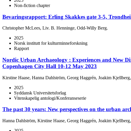
2025
Non-fiction chapter
Bevaringsrapport: Erling Skakkes gate 3-5, Trondhei
Christopher McLees, Liv. B. Henninge, Odd-Willy Berg.
2025
Norsk institutt for kulturminneforskning
Rapport
Nordic Urban Archaeology : Experiences and New Dir
Copenhagen City Hall 10-12 May 2023
Kirstine Haase, Hanna Dahlström, Georg Haggrén, Joakim Kjellberg
2025
Syddansk Universitetsforlag
Vitenskapelig antologi/Konferanseserie
The past 30 years: New perspectives on the urban arch
Hanna Dahlström, Kirstine Haase, Georg Haggrén, Joakim Kjellberg
2025