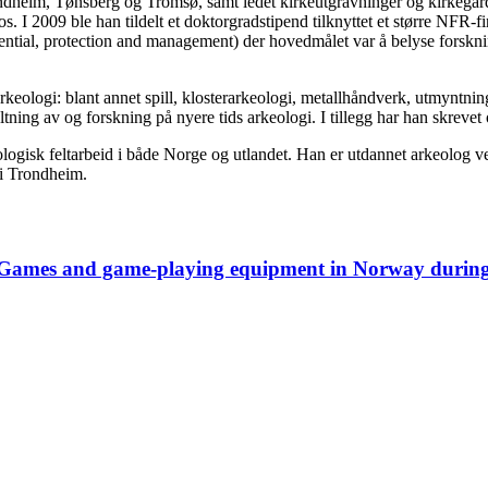
Trondheim, Tønsberg og Tromsø, samt ledet kirkeutgravninger og kirkeg
s. I 2009 ble han tildelt et doktorgradstipend tilknyttet et større NFR
ntial, protection and management) der hovedmålet var å belyse forsknin
keologi: blant annet spill, klosterarkeologi, metallhåndverk, utmyntnin
ng av og forskning på nyere tids arkeologi. I tillegg har han skrevet 
ogisk feltarbeid i både Norge og utlandet. Han er utdannet arkeolog ve
 i Trondheim.
der/ Games and game-playing equipment in Norway durin