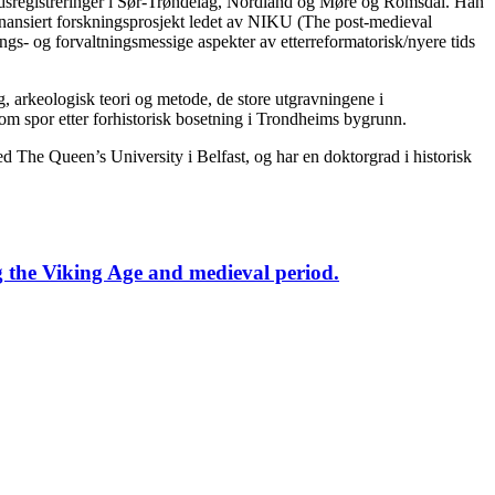
årdsregistreringer i Sør-Trøndelag, Nordland og Møre og Romsdal. Han
-finansiert forskningsprosjekt ledet av NIKU (The post-medieval
gs- og forvaltningsmessige aspekter av etterreformatorisk/nyere tids
g, arkeologisk teori og metode, de store utgravningene i
om spor etter forhistorisk bosetning i Trondheims bygrunn.
d The Queen’s University i Belfast, og har en doktorgrad i historisk
g the Viking Age and medieval period.