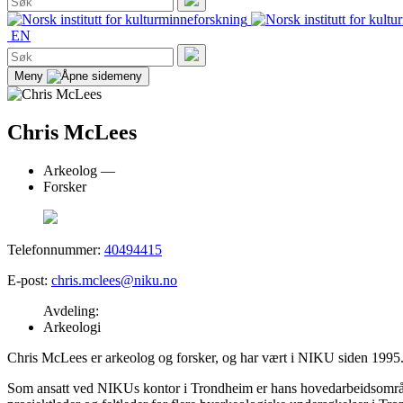
etter:
Søk
EN
Søk
etter:
Søk
Meny
Chris McLees
Arkeolog —
Forsker
Telefonnummer:
40494415
E-post:
chris.mclees@niku.no
Avdeling:
Arkeologi
Chris McLees er arkeolog og forsker, og har vært i NIKU siden 1995
Som ansatt ved NIKUs kontor i Trondheim er hans hovedarbeidsområd