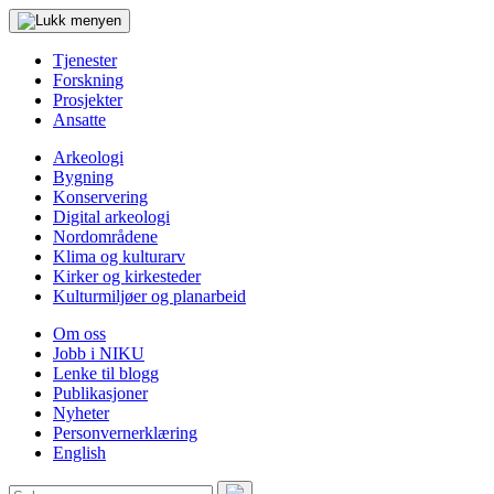
Tjenester
Forskning
Prosjekter
Ansatte
Arkeologi
Bygning
Konservering
Digital arkeologi
Nordområdene
Klima og kulturarv
Kirker og kirkesteder
Kulturmiljøer og planarbeid
Om oss
Jobb i NIKU
Lenke til blogg
Publikasjoner
Nyheter
Personvernerklæring
English
Søk