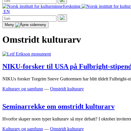
etter:
Søk
EN
Søk
etter:
Søk
Meny
Omstridt kulturarv
NIKU-forsker til USA på Fulbright-stipen
NIKUs forsker Torgrim Sneve Guttormsen har blitt tildelt Fulbright-s
Kulturarv og samfunn
—
Omstridt kulturarv
Seminarrekke om omstridt kulturarv
Hvorfor skaper noen typer kulturarv så mye debatt? I oktober inviterer
Kulturarv og samfunn
—
Omstridt kulturarv