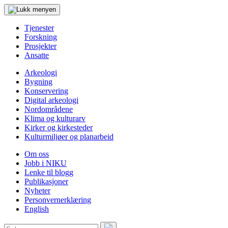
Tjenester
Forskning
Prosjekter
Ansatte
Arkeologi
Bygning
Konservering
Digital arkeologi
Nordområdene
Klima og kulturarv
Kirker og kirkesteder
Kulturmiljøer og planarbeid
Om oss
Jobb i NIKU
Lenke til blogg
Publikasjoner
Nyheter
Personvernerklæring
English
Søk